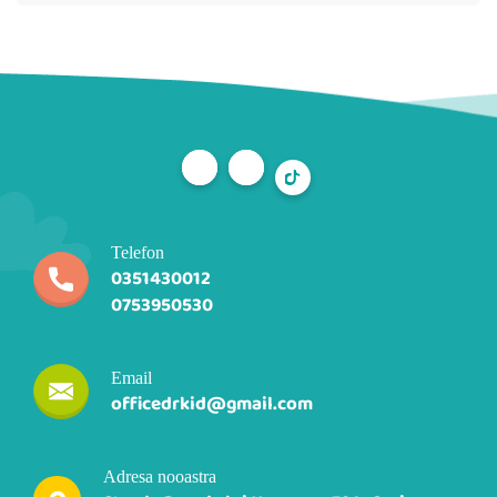
Telefon
0351430012
0753950530
Email
officedrkid@gmail.com
Adresa nooastra