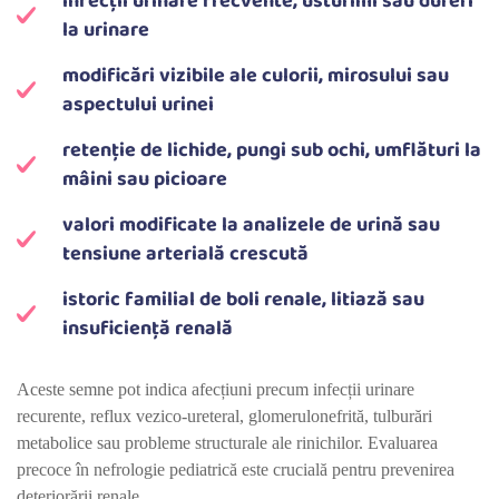
infecții urinare frecvente, usturimi sau dureri
la urinare
modificări vizibile ale culorii, mirosului sau
aspectului urinei
retenție de lichide, pungi sub ochi, umflături la
mâini sau picioare
valori modificate la analizele de urină sau
tensiune arterială crescută
istoric familial de boli renale, litiază sau
insuficiență renală
Aceste semne pot indica afecțiuni precum infecții urinare
recurente, reflux vezico-ureteral, glomerulonefrită, tulburări
metabolice sau probleme structurale ale rinichilor. Evaluarea
precoce în nefrologie pediatrică este crucială pentru prevenirea
deteriorării renale.