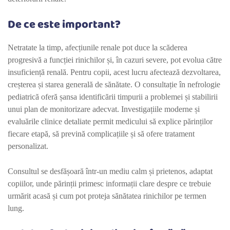
De ce este important?
Netratate la timp, afecțiunile renale pot duce la scăderea
progresivă a funcției rinichilor și, în cazuri severe, pot evolua către
insuficiență renală. Pentru copii, acest lucru afectează dezvoltarea,
creșterea și starea generală de sănătate. O consultație în nefrologie
pediatrică oferă șansa identificării timpurii a problemei și stabilirii
unui plan de monitorizare adecvat. Investigațiile moderne și
evaluările clinice detaliate permit medicului să explice părinților
fiecare etapă, să prevină complicațiile și să ofere tratament
personalizat.
Consultul se desfășoară într-un mediu calm și prietenos, adaptat
copiilor, unde părinții primesc informații clare despre ce trebuie
urmărit acasă și cum pot proteja sănătatea rinichilor pe termen
lung.