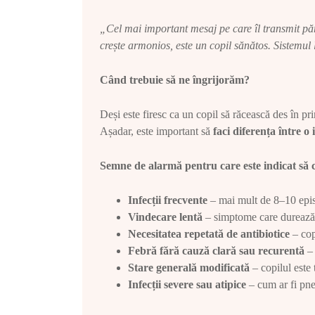
„Cel mai important mesaj pe care îl transmit pări
crește armonios, este un copil sănătos. Sistemul 
Când trebuie să ne îngrijorăm?
Deși este firesc ca un copil să răcească des în pri
Așadar, este important să
faci diferența între o
Semne de alarmă pentru care este indicat să 
Infecții frecvente
– mai mult de 8–10 episo
Vindecare lentă
– simptome care durează p
Necesitatea repetată de antibiotice
– cop
Febră fără cauză clară sau recurentă
– 
Stare generală modificată
– copilul este 
Infecții severe sau atipice
– cum ar fi pne