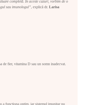
luare completă. În aceste cazuri, vorbim de o
ologul sau imunologul”
, explică dr.
Larisa
ipsa de fier, vitamina D sau un somn inadecvat.
ru a funcționa optim, iar sistemul imunitar nu