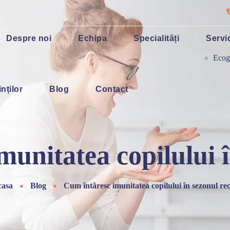
Despre noi
Echipa
Specialități
Servic
Ecog
nților
Blog
Contact
munitatea copilului î
casa
Blog
Cum întăresc imunitatea copilului în sezonul re