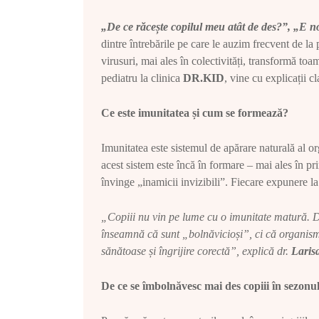
„De ce răcește copilul meu atât de des?”, „E 
dintre întrebările pe care le auzim frecvent de l
virusuri, mai ales în colectivități, transformă to
pediatru la clinica
DR.KID
, vine cu explicații cl
Ce este imunitatea și cum se formează?
Imunitatea este sistemul de apărare naturală al or
acest sistem este încă în formare – mai ales în pr
învinge „inamicii invizibili”. Fiecare expunere la
„Copiii nu vin pe lume cu o imunitate matură. De 
înseamnă că sunt „bolnăvicioși”, ci că organismul
sănătoase și îngrijire corectă”, explică dr.
Laris
De ce se îmbolnăvesc mai des copiii în sezonu