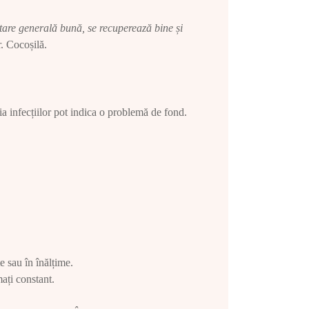
stare generală bună, se recuperează bine și
r. Cocoșilă.
uția infecțiilor pot indica o problemă de fond.
te sau în înălțime.
ați constant.