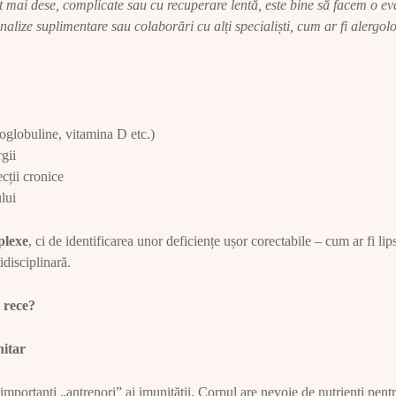
mai dese, complicate sau cu recuperare lentă, este bine să facem o eva
 analize suplimentare sau colaborări cu alți specialiști, cum ar fi alerg
globuline, vitamina D etc.)
gii
ții cronice
ului
plexe
, ci de identificarea unor deficiențe ușor corectabile – cum ar fi l
idisciplinară.
 rece?
nitar
 importanți „antrenori” ai imunității. Corpul are nevoie de nutrienți pent