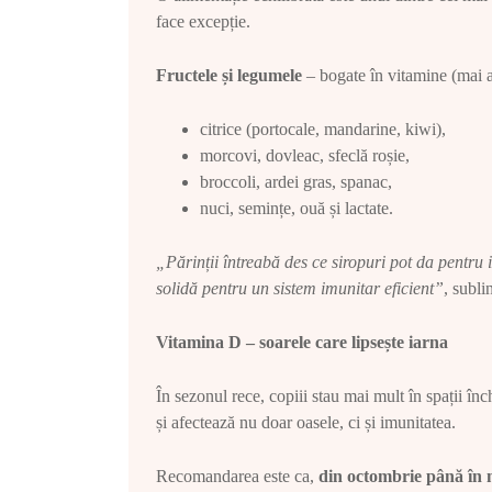
face excepție.
Fructele și legumele
– bogate în vitamine (mai al
citrice (portocale, mandarine, kiwi),
morcovi, dovleac, sfeclă roșie,
broccoli, ardei gras, spanac,
nuci, semințe, ouă și lactate.
„Părinții întreabă des ce siropuri pot da pentru
solidă pentru un sistem imunitar eficient”
, subli
Vitamina D – soarele care lipsește iarna
În sezonul rece, copiii stau mai mult în spații în
și afectează nu doar oasele, ci și imunitatea.
Recomandarea este ca,
din octombrie până în 