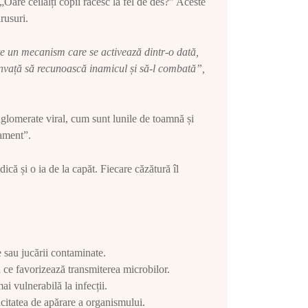
„Oare ceilalți copii răcesc la fel de des?” Aceste
rusuri.
te un mecanism care se activează dintr-o dată,
 învață să recunoască inamicul și să-l combată”,
aglomerate viral, cum sunt lunile de toamnă și
nament”.
ică și o ia de la capăt. Fiecare căzătură îl
e sau jucării contaminate.
ea ce favorizează transmiterea microbilor.
i vulnerabilă la infecții.
citatea de apărare a organismului.