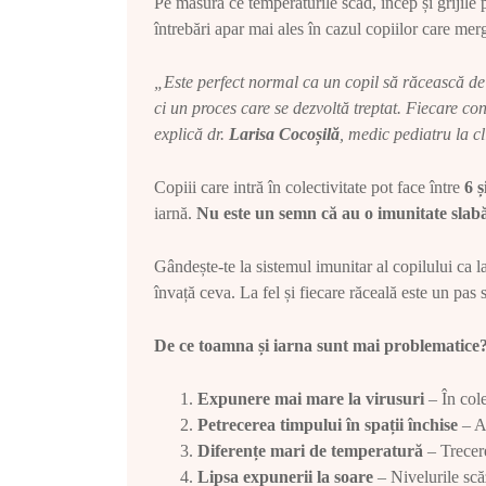
Pe măsură ce temperaturile scad, încep și grijile 
întrebări apar mai ales în cazul copiilor care merg
„Este perfect normal ca un copil să răcească de 
ci un proces care se dezvoltă treptat. Fiecare co
explică dr.
Larisa Cocoșilă
, medic pediatru la c
Copiii care intră în colectivitate pot face între
6 ș
iarnă.
Nu este un semn că au o imunitate slab
Gândește-te la sistemul imunitar al copilului ca la
învață ceva. La fel și fiecare răceală este un pas
De ce toamna și iarna sunt mai problematice
Expunere mai mare la virusuri
– În cole
Petrecerea timpului în spații închise
– Ae
Diferențe mari de temperatură
– Trecere
Lipsa expunerii la soare
– Nivelurile scă