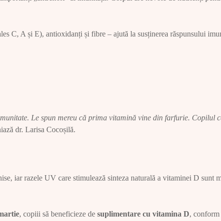
es C, A și E), antioxidanți și fibre – ajută la susținerea răspunsului imun
 imunitate. Le spun mereu că prima vitamină vine din farfurie. Copilul c
niază dr. Larisa Cocoșilă.
chise, iar razele UV care stimulează sinteza naturală a vitaminei D sunt 
martie
, copiii să beneficieze de
suplimentare cu vitamina D
, conform 