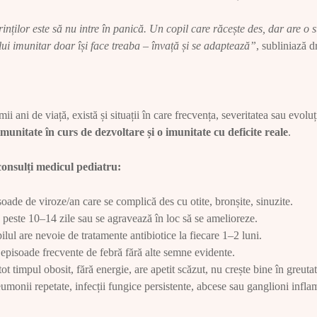
nților este să nu intre în panică. Un copil care răcește des, dar are o 
lui imunitar doar își face treaba – învață și se adaptează”
, subliniază d
mii ani de viață, există și situații în care frecvența, severitatea sau evol
 imunitate în curs de dezvoltare și o imunitate cu deficite reale
.
consulți medicul pediatru:
ade de viroze/an care se complică des cu otite, bronșite, sinuzite.
este 10–14 zile sau se agravează în loc să se amelioreze.
ilul are nevoie de tratamente antibiotice la fiecare 1–2 luni.
episoade frecvente de febră fără alte semne evidente.
tot timpul obosit, fără energie, are apetit scăzut, nu crește bine în greuta
umonii repetate, infecții fungice persistente, abcese sau ganglioni inflam