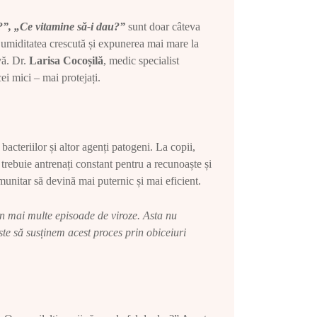
?”, „Ce vitamine să-i dau?”
sunt doar câteva
, umiditatea crescută și expunerea mai mare la
vă. Dr.
Larisa Cocoșilă
, medic specialist
 cei mici – mai protejați.
acteriilor și altor agenți patogeni. La copii,
 trebuie antrenați constant pentru a recunoaște și
munitar să devină mai puternic și mai eficient.
rin mai multe episoade de viroze. Asta nu
ste să susținem acest proces prin obiceiuri