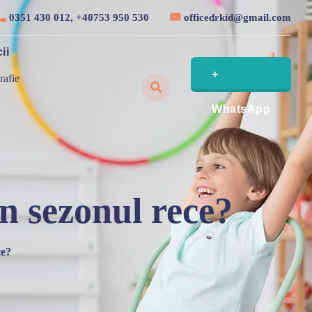
0351 430 012, +40753 950 530
officedrkid@gmail.com
ii
+
rafie
WhatsApp
n sezonul rece?
ce?