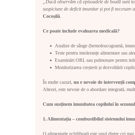
„Dacă observăm că episoadele de boală sunt tot 
suspiciune de deficit imunitar și pot fi necesare
Cocoșilă
.
Ce poate include evaluarea medicală?
Analize de sânge (hemoleucogramă, imuno
Teste pentru intoleranțe alimentare sau aler
Examinări ORL sau pulmonare pentru infec
Monitorizarea creșterii și dezvoltării copil
În multe cazuri,
nu e nevoie de intervenții com
Alteori, este nevoie de o abordare integrată, mult
Cum susținem imunitatea copilului în sezonul
1. Alimentația – combustibilul sistemului imu
O alimentație echilibrată este unul dintre cei mai